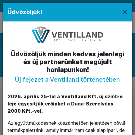
|
|
HU
|
EN
Üdvözöljük!
Termékkategóriák
Üdvözöljük minden kedves jelenlegi
FORGALMAZOTT TERMÉKKATEGÓRIÁNK
és új partnerünket megújult
Elzáró-
Visszacsapó
és
szelepek
honlapunkon!
szabályozó
és
Új fejezet a Ventilland történetében
szerelvények
szűréstechnika
2026. április 25-től a Ventilland Kft. új szintre
lép: egyesítjük erőinket a Duna-Szerelvény
2000 Kft.-vel.
Az együttműködésnek köszönhetően jelentősen bővül
termékpalettánk, amely immár nem csak alap ipari, de
Idomok