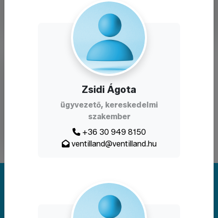
Tűzvédelem
és
speciális
eszközök
Zsidi Ágota
ügyvezető, kereskedelmi
szakember
+36 30 949 8150
ventilland@ventilland.hu
Megoldást keres? Írjon nekünk!
Kapcsolat