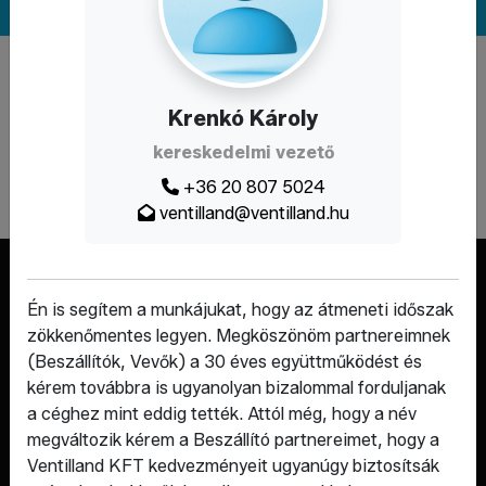
A weboldal a Demján Sándor Program keretében és
támogatásával valósult meg.
Krenkó Károly
kereskedelmi vezető
+36 20 807 5024
ventilland@ventilland.hu
Én is segítem a munkájukat, hogy az átmeneti időszak
zökkenőmentes legyen. Megköszönöm partnereimnek
(Beszállítók, Vevők) a 30 éves együttműködést és
kérem továbbra is ugyanolyan bizalommal forduljanak
a céghez mint eddig tették. Attól még, hogy a név
megváltozik kérem a Beszállító partnereimet, hogy a
Szerelvények, amik hosszú távra
Ventilland KFT kedvezményeit ugyanúgy biztosítsák