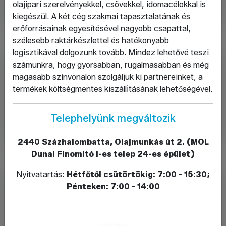
és
Tömítéstechnika
olajipari szerelvényekkel, csövekkel, idomacélokkal is
csővezeték
és
kiegészül. A két cég szakmai tapasztalatának és
elemek
kompenzátorok
erőforrásainak egyesítésével nagyobb csapattal,
szélesebb raktárkészlettel és hatékonyabb
logisztikával dolgozunk tovább. Mindez lehetővé teszi
számunkra, hogy gyorsabban, rugalmasabban és még
magasabb színvonalon szolgáljuk ki partnereinket, a
termékek költségmentes kiszállı́tásának lehetőségével.
Telephelyünk megváltozik
Rögzítéstechnika
Méréstechnika
és
és
kötőelemek
tartozékok
2440 Százhalombatta, Olajmunkás út 2. (MOL
Dunai Finomító I-es telep 24-es épület)
Nyitvatartás:
Hétfőtől csütörtökig: 7:00 - 15:30;
Pénteken: 7:00 - 14:00