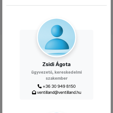
ezért kizárólag megbízható, bevizsgált minőségű
szerelvényeket forgalmazunk. Számunkra minden ügyfél
egyedi, és mindent megteszünk azért, hogy pontosan azt
kapja, amire szüksége van – gyorsan, egyszerűen és
rugalmasan.
Kollégáink
Zsidi Ágota
ügyvezető, kereskedelmi
szakember
+36 30 949 8150
ventilland@ventilland.hu
Zsidi Ágota