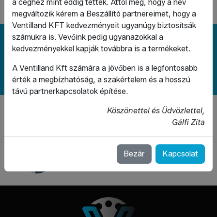
a céghez mint eddig tették. Attól még, hogy a név
megváltozik kérem a Beszállító partnereimet, hogy a
Ventilland KFT kedvezményeit ugyanúgy biztosítsák
számukra is. Vevőink pedig ugyanazokkal a
Megoldást keres? Írjon nekünk!
kedvezményekkel kapják továbbra is a termékeket.
A Ventilland Kft számára a jövőben is a legfontosabb
Kapcsolat
érték a megbízhatóság, a szakértelem és a hosszú
távú partnerkapcsolatok építése.
A weboldal a Demján Sándor Program keretében és
Köszönettel és Üdvözlettel,
támogatásával valósult meg.
Gálfi Zita
Bezár
Kapcsolat