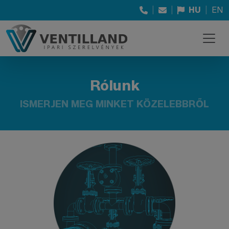
|
|
HU
|
EN
Rólunk
ISMERJEN MEG MINKET KÖZELEBBRŐL