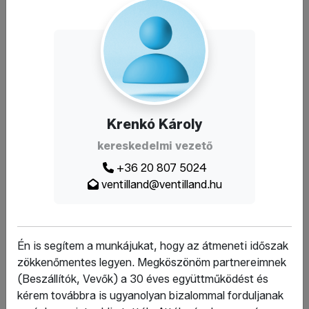
ügyvezető, kereskedelmi
szakember
+36 30 949 8150
ventilland@ventilland.hu
Krenkó Károly
kereskedelmi vezető
+36 20 807 5024
ventilland@ventilland.hu
Krenkó Károly
Én is segítem a munkájukat, hogy az átmeneti időszak
kereskedelmi vezető
zökkenőmentes legyen. Megköszönöm partnereimnek
(Beszállítók, Vevők) a 30 éves együttműködést és
+36 20 807 5024
kérem továbbra is ugyanolyan bizalommal forduljanak
ventilland@ventilland.hu