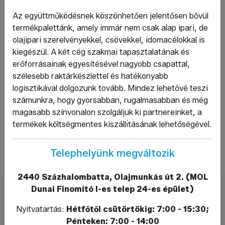
Kft. néven folytattuk tevékenységünket.
Telephelyünk Érden a Bádogos utca 28. szám alatt
Az együttműködésnek köszönhetően jelentősen bővül
található, ahol kitűnő parkolási, rakodási körülmények és
termékpalettánk, amely immár nem csak alap ipari, de
gazdag raktárkészlet várja Kedves Ügyfeleinket.
olajipari szerelvényekkel, csövekkel, idomacélokkal is
Vevőhálózatunk országos kiterjedésű. A Ventilland Kft.
kiegészül. A két cég szakmai tapasztalatának és
ügyfélköre főleg épületgépészeti kereskedelmi cégekből,
erőforrásainak egyesítésével nagyobb csapattal,
vízművekből, kórházakból, valamint épületgépészeti és
szélesebb raktárkészlettel és hatékonyabb
mélyépítésű kivitelező vállalatokból áll.
logisztikával dolgozunk tovább. Mindez lehetővé teszi
számunkra, hogy gyorsabban, rugalmasabban és még
A Ventilland nem csupán egy cég: szívvel-lélekkel
magasabb színvonalon szolgáljuk ki partnereinket, a
dolgozunk rajta, hogy ügyfeleink a legjobbat kapják.
termékek költségmentes kiszállı́tásának lehetőségével.
Szeretnénk megőrizni a Ventilland eddigi jó hírnevét,
miközben friss lendületet, modern szemléletet és új
Telephelyünk megváltozik
ötleteket viszünk a mindennapokba.
2440 Százhalombatta, Olajmunkás út 2. (MOL
Dunai Finomító I-es telep 24-es épület)
Mi nem csak termékeket értékesítünk – megoldásokat
kínálunk. Tudjuk, mennyire fontos, hogy az ipari
Nyitvatartás:
Hétfőtől csütörtökig: 7:00 - 15:30;
rendszerekben minden alkatrész tökéletesen működjön,
Pénteken: 7:00 - 14:00