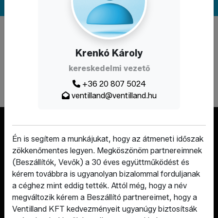
A weboldal a Demján Sándor Program keretében és
támogatásával valósult meg.
Krenkó Károly
kereskedelmi vezető
+36 20 807 5024
ventilland@ventilland.hu
Én is segítem a munkájukat, hogy az átmeneti időszak
zökkenőmentes legyen. Megköszönöm partnereimnek
(Beszállítók, Vevők) a 30 éves együttműködést és
kérem továbbra is ugyanolyan bizalommal forduljanak
a céghez mint eddig tették. Attól még, hogy a név
megváltozik kérem a Beszállító partnereimet, hogy a
Szerelvények, amik hosszú távra
Ventilland KFT kedvezményeit ugyanúgy biztosítsák