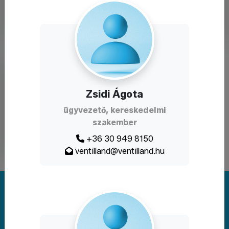
Tűzvédelem
és
speciális
eszközök
Zsidi Ágota
ügyvezető, kereskedelmi
szakember
+36 30 949 8150
ventilland@ventilland.hu
Megoldást keres? Írjon nekünk!
Kapcsolat