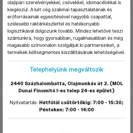
és
Tömítéstechnika
olajipari szerelvényekkel, csövekkel, idomacélokkal is
csővezeték
és
kiegészül. A két cég szakmai tapasztalatának és
elemek
kompenzátorok
erőforrásainak egyesítésével nagyobb csapattal,
szélesebb raktárkészlettel és hatékonyabb
logisztikával dolgozunk tovább. Mindez lehetővé teszi
számunkra, hogy gyorsabban, rugalmasabban és még
magasabb színvonalon szolgáljuk ki partnereinket, a
termékek költségmentes kiszállı́tásának lehetőségével.
Telephelyünk megváltozik
Rögzítéstechnika
Méréstechnika
és
és
kötőelemek
tartozékok
2440 Százhalombatta, Olajmunkás út 2. (MOL
Dunai Finomító I-es telep 24-es épület)
Nyitvatartás:
Hétfőtől csütörtökig: 7:00 - 15:30;
Pénteken: 7:00 - 14:00