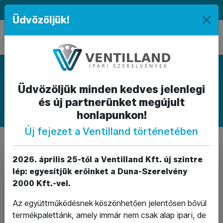
|
|
HU
|
EN
Üdvözöljük!
Termékkategóriák
Üdvözöljük minden kedves jelenlegi
FORGALMAZOTT TERMÉKKATEGÓRIÁNK
és új partnerünket megújult
Elzáró-
Visszacsapó
és
szelepek
honlapunkon!
szabályozó
és
Új fejezet a Ventilland történetében
szerelvények
szűréstechnika
2026. április 25-től a Ventilland Kft. új szintre
lép: egyesítjük erőinket a Duna-Szerelvény
2000 Kft.-vel.
Az együttműködésnek köszönhetően jelentősen bővül
termékpalettánk, amely immár nem csak alap ipari, de
Idomok