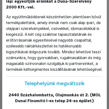
lép: egyesítjük erőinket a Duna-Szerelvény
Horganyzott idomok:
hollandi, közcsavar, T-
2000 Kft.-vel.
idom, karmantyú, könyök, szűkítők
Az együttműködésnek köszönhetően jelentősen bővül
Hegeszthető idomok:
forcsőív, edényfenék,
termékpalettánk, amely immár nem csak alap ipari, de
kovácsolt karmantyú, menetvég, szűkítők, T-
olajipari szerelvényekkel, csövekkel, idomacélokkal is
idomok
kiegészül. A két cég szakmai tapasztalatának és
Saválló termékek:
szelepek, idomok,
erőforrásainak egyesítésével nagyobb csapattal,
közcsavarok, hollandik
szélesebb raktárkészlettel és hatékonyabb
KPE termékek:
csövek és csatlakozó idomok
logisztikával dolgozunk tovább. Mindez lehetővé teszi
Karimák:
hegtoldatos, menetes, lapos, laza,
számunkra, hogy gyorsabban, rugalmasabban és még
vak, kötőgyűrűk
magasabb színvonalon szolgáljuk ki partnereinket, a
termékek költségmentes kiszállı́tásának lehetőségével.
Telephelyünk megváltozik
2440 Százhalombatta, Olajmunkás út 2. (MOL
Dunai Finomító I-es telep 24-es épület)