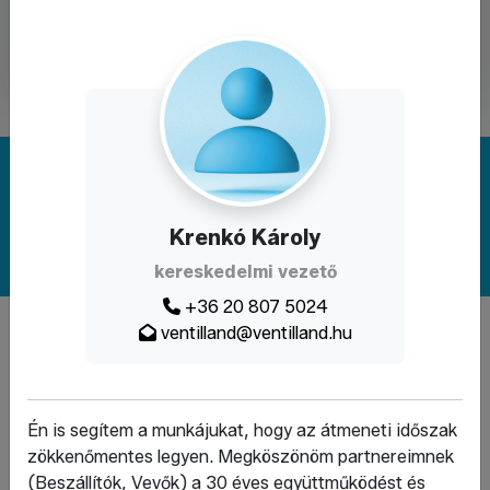
Megoldást keres? Írjon nekünk!
Krenkó Károly
Kapcsolat
kereskedelmi vezető
+36 20 807 5024
A weboldal a Demján Sándor Program keretében és
ventilland@ventilland.hu
támogatásával valósult meg.
Én is segítem a munkájukat, hogy az átmeneti időszak
zökkenőmentes legyen. Megköszönöm partnereimnek
(Beszállítók, Vevők) a 30 éves együttműködést és