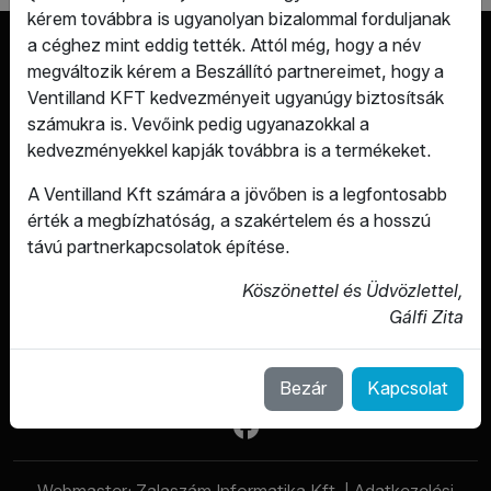
kérem továbbra is ugyanolyan bizalommal forduljanak
a céghez mint eddig tették. Attól még, hogy a név
megváltozik kérem a Beszállító partnereimet, hogy a
Ventilland KFT kedvezményeit ugyanúgy biztosítsák
számukra is. Vevőink pedig ugyanazokkal a
kedvezményekkel kapják továbbra is a termékeket.
A Ventilland Kft számára a jövőben is a legfontosabb
érték a megbízhatóság, a szakértelem és a hosszú
Szerelvények, amik hosszú távra
távú partnerkapcsolatok építése.
készülnek.
Köszönettel és Üdvözlettel,
Gálfi Zita
RÓLUNK
SZOLGÁLTATÁSAINK
TERMÉKEK
Bezár
Kapcsolat
KAPCSOLAT