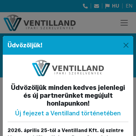
|
|
HU
|
EN
Üdvözöljük!
Termékkategóriák
FORGALMAZOTT TERMÉKKATEGÓRIÁNK
Üdvözöljük minden kedves jelenlegi
Idomok és csővezeték
és új partnerünket megújult
Back to parent
elemek
gallery
honlapunkon!
Új fejezet a Ventilland történetében
Az összeépítéshez szükséges
alkatrészek, anyag szerint
2026. április 25-től a Ventilland Kft. új szintre
csoportosítva.