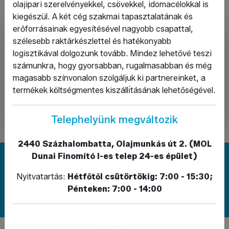
olajipari szerelvényekkel, csövekkel, idomacélokkal is
kiegészül. A két cég szakmai tapasztalatának és
erőforrásainak egyesítésével nagyobb csapattal,
szélesebb raktárkészlettel és hatékonyabb
logisztikával dolgozunk tovább. Mindez lehetővé teszi
számunkra, hogy gyorsabban, rugalmasabban és még
magasabb színvonalon szolgáljuk ki partnereinket, a
termékek költségmentes kiszállı́tásának lehetőségével.
Telephelyünk megváltozik
2440 Százhalombatta, Olajmunkás út 2. (MOL
Dunai Finomító I-es telep 24-es épület)
Megoldást keres? Írjon nekünk!
Nyitvatartás:
Hétfőtől csütörtökig: 7:00 - 15:30;
Pénteken: 7:00 - 14:00
Kapcsolat