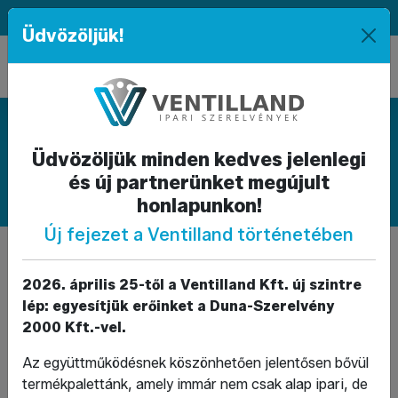
|
|
HU
|
EN
Üdvözöljük!
Termékkategóriák
Üdvözöljük minden kedves jelenlegi
FORGALMAZOTT TERMÉKKATEGÓRIÁNK
és új partnerünket megújult
honlapunkon!
Új fejezet a Ventilland történetében
Méréstechnika és
Back to parent
2026. április 25-től a Ventilland Kft. új szintre
tartozékok
gallery
lép: egyesítjük erőinket a Duna-Szerelvény
2000 Kft.-vel.
Nyomásmérés:
manométerek és tartozékaik
Az együttműködésnek köszönhetően jelentősen bővül
Hőmérsékletmérés:
bimetál hőmérők
termékpalettánk, amely immár nem csak alap ipari, de