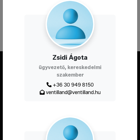
A weboldal a Demján Sándor Program keretében és
támogatásával valósult meg.
Zsidi Ágota
ügyvezető, kereskedelmi
szakember
+36 30 949 8150
ventilland@ventilland.hu
Szerelvények, amik hosszú távra
készülnek.