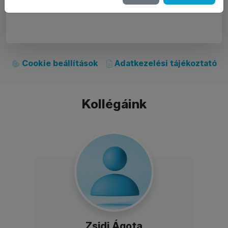
Cookie beállítások
Adatkezelési tájékoztató
Kollégáink
Zsidi Ágota