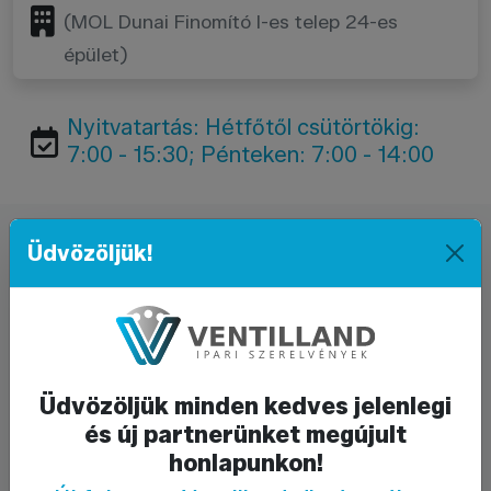
(MOL Dunai Finomító I-es telep 24-es
épület)
Nyitvatartás: Hétfőtől csütörtökig:
7:00 - 15:30; Pénteken: 7:00 - 14:00
Üdvözöljük!
Üzenetküldés
Név*
E-mail cím*
Üdvözöljük minden kedves jelenlegi
és új partnerünket megújult
Telefonszám
honlapunkon!