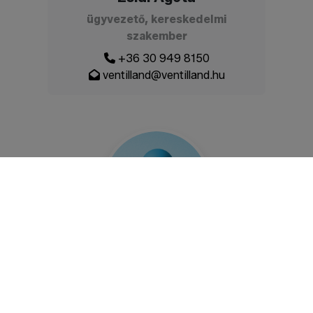
ügyvezető, kereskedelmi
szakember
+36 30 949 8150
ventilland@ventilland.hu
Krenkó Károly
kereskedelmi vezető
+36 20 807 5024