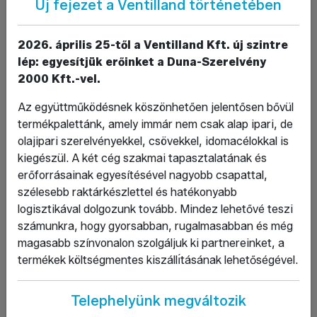
Új fejezet a Ventilland történetében
Tárgy
2026. április 25-től a Ventilland Kft. új szintre
Üzenet*
lép: egyesítjük erőinket a Duna-Szerelvény
2000 Kft.-vel.
Az együttműködésnek köszönhetően jelentősen bővül
termékpalettánk, amely immár nem csak alap ipari, de
olajipari szerelvényekkel, csövekkel, idomacélokkal is
kiegészül. A két cég szakmai tapasztalatának és
Elolvastam, és elfogadom az Adatkezelési
erőforrásainak egyesítésével nagyobb csapattal,
Tájékoztatót.
szélesebb raktárkészlettel és hatékonyabb
logisztikával dolgozunk tovább. Mindez lehetővé teszi
Az Adatkezelési Tájékoztató megtekintése.
számunkra, hogy gyorsabban, rugalmasabban és még
magasabb színvonalon szolgáljuk ki partnereinket, a
termékek költségmentes kiszállı́tásának lehetőségével.
Telephelyünk megváltozik